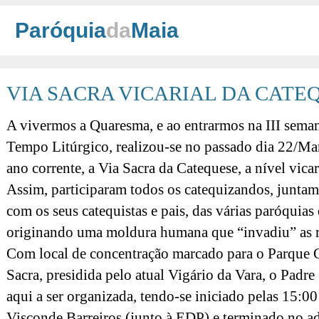
Paróquia
da
Maia
VIA SACRA VICARIAL DA CATE
A vivermos a Quaresma, e ao entrarmos na III seman
Tempo Litúrgico, realizou-se no passado dia 22/Ma
ano corrente, a Via Sacra da Catequese, a nível vicar
Assim, participaram todos os catequizandos, juntam
com os seus catequistas e pais, das várias paróquias
originando uma moldura humana que “invadiu” as r
Com local de concentração marcado para o Parque C
Sacra, presidida pelo atual Vigário da Vara, o Pad
aqui a ser organizada, tendo-se iniciado pelas 15:0
Visconde Barreiros (junto à EDP) e terminado no a