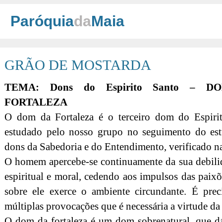
Paróquia
da
Maia
GRÃO DE MOSTARDA
TEMA: Dons do Espirito Santo – 
FORTALEZA
O dom da Fortaleza é o terceiro dom do Espiri
estudado pelo nosso grupo no seguimento do es
dons da Sabedoria e do Entendimento, verificado nas
O homem apercebe-se continuamente da sua debili
espiritual e moral, cedendo aos impulsos das paixõ
sobre ele exerce o ambiente circundante. É preci
múltiplas provocações que é necessária a virtude da 
O dom da fortaleza é um dom sobrenatural, que d